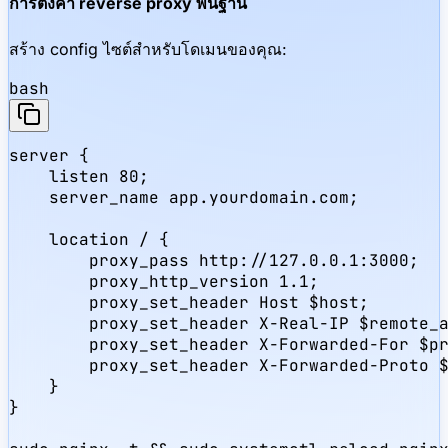
การตั้งค่า reverse proxy พื้นฐาน
สร้าง config ไซต์สำหรับโดเมนของคุณ:
bash
server {

    listen 80;

    server_name app.yourdomain.com;

    location / {

        proxy_pass http://127.0.0.1:3000;

        proxy_http_version 1.1;

        proxy_set_header Host $host;

        proxy_set_header X-Real-IP $remote_a
        proxy_set_header X-Forwarded-For $pr
        proxy_set_header X-Forwarded-Proto $
    }

}
