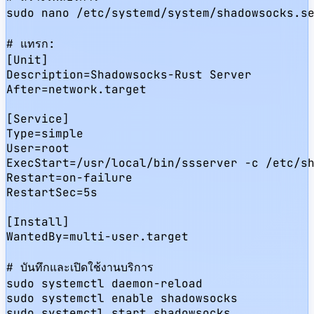
sudo nano /etc/systemd/system/shadowsocks.se
# แทรก:

[Unit]

Description=Shadowsocks-Rust Server

After=network.target

[Service]

Type=simple

User=root

ExecStart=/usr/local/bin/ssserver -c /etc/sh
Restart=on-failure

RestartSec=5s

[Install]

WantedBy=multi-user.target

# บันทึกและเปิดใช้งานบริการ

sudo systemctl daemon-reload

sudo systemctl enable shadowsocks

sudo systemctl start shadowsocks
