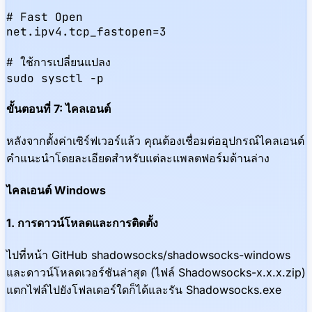
# Fast Open

net.ipv4.tcp_fastopen=3

# ใช้การเปลี่ยนแปลง

sudo sysctl -p
ขั้นตอนที่ 7: ไคลเอนต์
หลังจากตั้งค่าเซิร์ฟเวอร์แล้ว คุณต้องเชื่อมต่ออุปกรณ์ไคลเอนต์
คำแนะนำโดยละเอียดสำหรับแต่ละแพลตฟอร์มด้านล่าง
ไคลเอนต์ Windows
1. การดาวน์โหลดและการติดตั้ง
ไปที่หน้า GitHub shadowsocks/shadowsocks-windows
และดาวน์โหลดเวอร์ชันล่าสุด (ไฟล์ Shadowsocks-x.x.x.zip)
แตกไฟล์ไปยังโฟลเดอร์ใดก็ได้และรัน Shadowsocks.exe