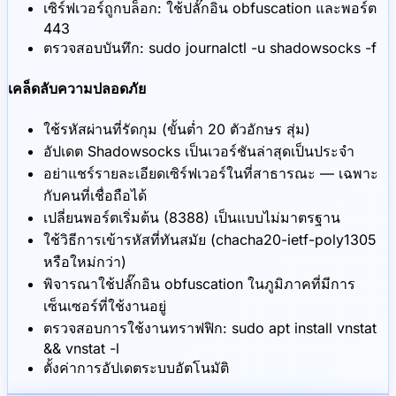
เซิร์ฟเวอร์ถูกบล็อก: ใช้ปลั๊กอิน obfuscation และพอร์ต
443
ตรวจสอบบันทึก: sudo journalctl -u shadowsocks -f
เคล็ดลับความปลอดภัย
ใช้รหัสผ่านที่รัดกุม (ขั้นต่ำ 20 ตัวอักษร สุ่ม)
อัปเดต Shadowsocks เป็นเวอร์ชันล่าสุดเป็นประจำ
อย่าแชร์รายละเอียดเซิร์ฟเวอร์ในที่สาธารณะ — เฉพาะ
กับคนที่เชื่อถือได้
เปลี่ยนพอร์ตเริ่มต้น (8388) เป็นแบบไม่มาตรฐาน
ใช้วิธีการเข้ารหัสที่ทันสมัย (chacha20-ietf-poly1305
หรือใหม่กว่า)
พิจารณาใช้ปลั๊กอิน obfuscation ในภูมิภาคที่มีการ
เซ็นเซอร์ที่ใช้งานอยู่
ตรวจสอบการใช้งานทราฟฟิก: sudo apt install vnstat
&& vnstat -l
ตั้งค่าการอัปเดตระบบอัตโนมัติ