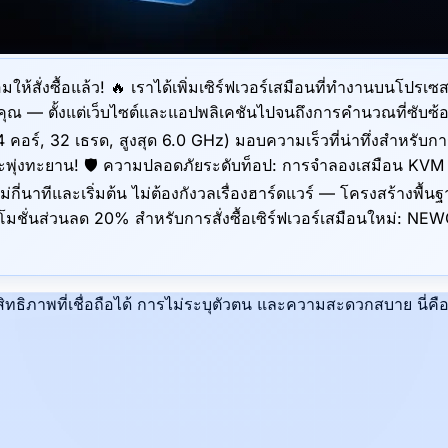
ร้อมให้สั่งซื้อแล้ว! 🔥 เราได้เพิ่มเซิร์ฟเวอร์เสมือนที่ทำงานบน
ุณ — ตั้งแต่เว็บไซต์และแอปพลิเคชันไปจนถึงการคำนวณที่ซับซ้อน 
4 คอร์, 32 เธรด, สูงสุด 6.0 GHz) มอบความเร็วที่น่าทึ่งสำห
พุ่งทะยาน! 🛡 ความปลอดภัยระดับท็อป: การจำลองเสมือน KVM แ
นไม่กี่นาทีและเริ่มต้น ไม่ต้องกังวลเรื่องฮาร์ดแวร์ — โครงสร้า
ชั่นส่วนลด 20% สำหรับการสั่งซื้อเซิร์ฟเวอร์เสมือนใหม่: NEWCO
ธิภาพที่เชื่อถือได้ การไม่ระบุตัวตน และความสะดวกสบาย นี่ค