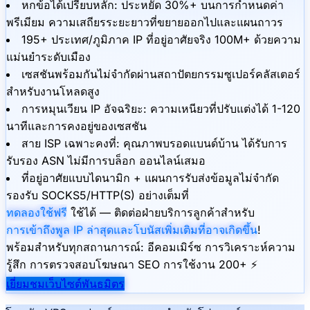
หกข้อได้เปรียบหลัก: ประหยัด 30%+ บนการกำหนดค่า
พรีเมียม ความเสถียรระยะยาวที่ขยายออกไปและแผนถาวร
195+ ประเทศ/ภูมิภาค IP ที่อยู่อาศัยจริง 100M+ ด้วยความ
แม่นยำระดับเมือง
เซสชันพร้อมกันไม่จำกัดผ่านสถาปัตยกรรมซูเปอร์คลัสเตอร์
สำหรับงานโหลดสูง
การหมุนเวียน IP อัจฉริยะ: ความเหนียวที่ปรับแต่งได้ 1-120
นาทีและการคงอยู่ของเซสชัน
สาย ISP เฉพาะคงที่: คุณภาพบรอดแบนด์บ้าน ได้รับการ
รับรอง ASN ไม่มีการบล็อก ออนไลน์เสมอ
ที่อยู่อาศัยแบบไดนามิก + แผนการรับส่งข้อมูลไม่จำกัด
รองรับ SOCKS5/HTTP(S) อย่างเต็มที่
ทดลองใช้ฟรี
ใช้ได้ — ติดต่อฝ่ายบริการลูกค้าสำหรับ
การเข้าถึงพูล IP ล่าสุดและโบนัสเพิ่มเติมที่อาจเกิดขึ้น
!
พร้อมสำหรับทุกสถานการณ์: อีคอมเมิร์ซ การวิเคราะห์ความ
รู้สึก การตรวจสอบโฆษณา SEO การใช้งาน 200+ ⚡
เยี่ยมชมเว็บไซต์พันธมิตร