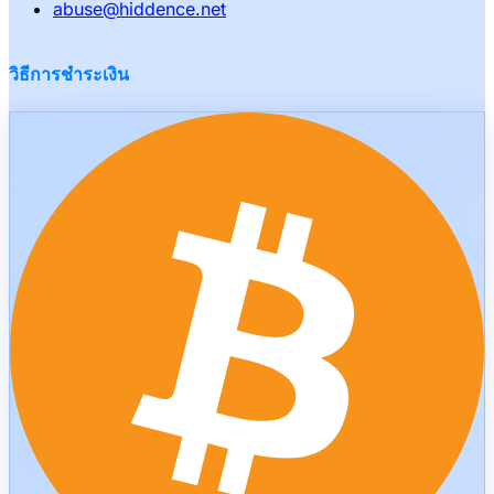
abuse
@
hiddence.net
วิธีการชำระเงิน