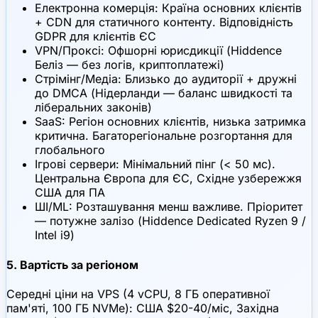
Електронна комерція: Країна основних клієнтів
+ CDN для статичного контенту. Відповідність
GDPR для клієнтів ЄС
VPN/Проксі: Офшорні юрисдикції (Hiddence
Беліз — без логів, криптоплатежі)
Стрімінг/Медіа: Близько до аудиторії + дружні
до DMCA (Нідерланди — баланс швидкості та
ліберальних законів)
SaaS: Регіон основних клієнтів, низька затримка
критична. Багаторегіональне розгортання для
глобального
Ігрові сервери: Мінімальний пінг (< 50 мс).
Центральна Європа для ЄС, Східне узбережжя
США для ПА
ШІ/ML: Розташування менш важливе. Пріоритет
— потужне залізо (Hiddence Dedicated Ryzen 9 /
Intel i9)
5. Вартість за регіоном
Середні ціни на VPS (4 vCPU, 8 ГБ оперативної
пам'яті, 100 ГБ NVMe): США $20-40/міс, Західна