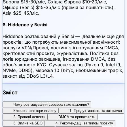
Європа $15-30/міс, Східна Європа $10-20/міс,
Офшор (Беліз) $15-35/міс (премія за приватність),
Азія $25-45/міс.
6. Hiddence у Белізі
Hiddence розташований у Белізі — ідеальне місце для
проєктів, що потребують максимальної анонімності:
послуги VPN/Проксі, хостинг з ігноруванням DMCA,
криптовалютні проєкти, журналістика. Політика без
логів юридично захищена, ігнорування DMCA, без
обов'язкового KYC. Сучасне залізо (Ryzen 9, Intel i9,
NVMe, DDR5), мережа 10 Гбіт/с, необмежений трафік,
захист від DDoS L3/L4.
Зміст
Чому розташування сервера таке важливе?
Ключові фактори впливу
1. Продуктивність та затримка
2. Правові аспекти
DMCA та приватність
3. Вплив на SEO
4. Рекомендації за типом проєкту