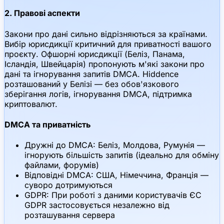
2. Правові аспекти
Закони про дані сильно відрізняються за країнами.
Вибір юрисдикції критичний для приватності вашого
проєкту. Офшорні юрисдикції (Беліз, Панама,
Ісландія, Швейцарія) пропонують м'які закони про
дані та ігнорування запитів DMCA. Hiddence
розташований у Белізі — без обов'язкового
зберігання логів, ігнорування DMCA, підтримка
криптовалют.
DMCA та приватність
Дружні до DMCA: Беліз, Молдова, Румунія —
ігнорують більшість запитів (ідеально для обміну
файлами, форумів)
Відповідні DMCA: США, Німеччина, Франція —
суворо дотримуються
GDPR: При роботі з даними користувачів ЄС
GDPR застосовується незалежно від
розташування сервера