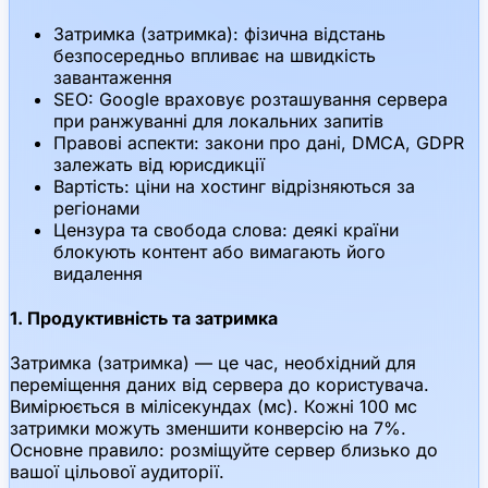
Затримка (затримка): фізична відстань
безпосередньо впливає на швидкість
завантаження
SEO: Google враховує розташування сервера
при ранжуванні для локальних запитів
Правові аспекти: закони про дані, DMCA, GDPR
залежать від юрисдикції
Вартість: ціни на хостинг відрізняються за
регіонами
Цензура та свобода слова: деякі країни
блокують контент або вимагають його
видалення
1. Продуктивність та затримка
Затримка (затримка) — це час, необхідний для
переміщення даних від сервера до користувача.
Вимірюється в мілісекундах (мс). Кожні 100 мс
затримки можуть зменшити конверсію на 7%.
Основне правило: розміщуйте сервер близько до
вашої цільової аудиторії.