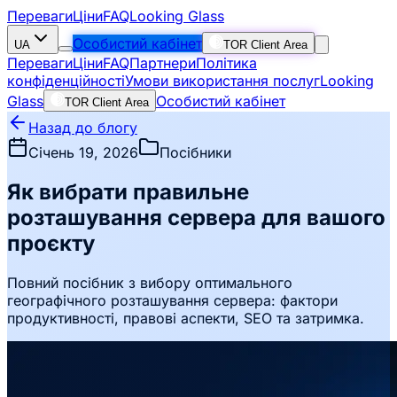
Переваги
Ціни
FAQ
Looking Glass
Особистий кабінет
UA
TOR Client Area
Переваги
Ціни
FAQ
Партнери
Політика
конфіденційності
Умови використання послуг
Looking
Glass
Особистий кабінет
TOR Client Area
Назад до блогу
Січень 19, 2026
Посібники
Як вибрати правильне
розташування сервера для вашого
проєкту
Повний посібник з вибору оптимального
географічного розташування сервера: фактори
продуктивності, правові аспекти, SEO та затримка.