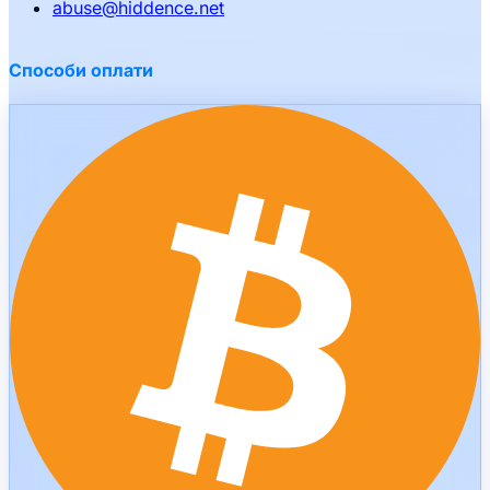
abuse
@
hiddence.net
Способи оплати