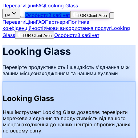
Переваги
Ціни
FAQ
Looking Glass
Особистий кабінет
UA
TOR Client Area
Переваги
Ціни
FAQ
Партнери
Політика
конфіденційності
Умови використання послуг
Looking
Glass
Особистий кабінет
TOR Client Area
Looking Glass
Перевірте продуктивність і швидкість з'єднання між
вашим місцезнаходженням та нашими вузлами
Looking Glass
Наш інструмент Looking Glass дозволяє перевірити
мережеве з'єднання та продуктивність від вашого
місцезнаходження до наших центрів обробки даних
по всьому світу.