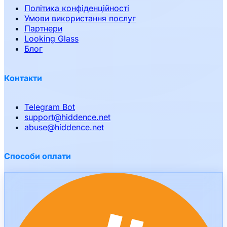
Політика конфіденційності
Умови використання послуг
Партнери
Looking Glass
Блог
Контакти
Telegram Bot
support
@
hiddence.net
abuse
@
hiddence.net
Способи оплати