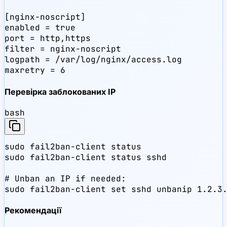
[nginx-noscript]

enabled = true

port = http,https

filter = nginx-noscript

logpath = /var/log/nginx/access.log

maxretry = 6
Перевірка заблокованих IP
bash
sudo fail2ban-client status

sudo fail2ban-client status sshd

# Unban an IP if needed:

sudo fail2ban-client set sshd unbanip 1.2.3
Рекомендації