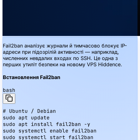
Fail2ban аналізує журнали й тимчасово блокує IP-
адреси при підозрілій активності — наприклад,
численних невдалих входах по SSH. Це одна з
перших утиліт безпеки на новому VPS Hiddence.
Встановлення Fail2ban
bash
# Ubuntu / Debian

sudo apt update

sudo apt install fail2ban -y

sudo systemctl enable fail2ban

sudo systemctl start fail2ban
