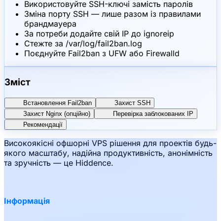
Використовуйте SSH-ключі замість паролів
Зміна порту SSH — лише разом із правилами
брандмауера
За потреби додайте свій IP до ignoreip
Стежте за /var/log/fail2ban.log
Поєднуйте Fail2ban з UFW або Firewalld
Зміст
Встановлення Fail2ban
Захист SSH
Захист Nginx (опційно)
Перевірка заблокованих IP
Рекомендації
Високоякісні офшорні VPS рішення для проектів будь-
якого масштабу, надійна продуктивність, анонімність
та зручність — це Hiddence.
Інформація