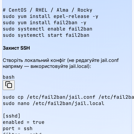
# CentOS / RHEL / Alma / Rocky

sudo yum install epel-release -y

sudo yum install fail2ban -y

sudo systemctl enable fail2ban

sudo systemctl start fail2ban
Захист SSH
Створіть локальний конфіг (не редагуйте jail.conf
напряму — використовуйте jail.local):
bash
sudo cp /etc/fail2ban/jail.conf /etc/fail2ba
sudo nano /etc/fail2ban/jail.local

[sshd]

enabled = true

port = ssh
