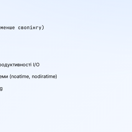
менше свопінгу)

одуктивності I/O
ми (noatime, nodiratime)
og