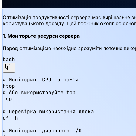
Оптимізація продуктивності сервера має вирішальне зн
користувацького досвіду. Цей посібник охоплює основн
1. Моніторьте ресурси сервера
Перед оптимізацією необхідно зрозуміти поточне викор
bash
# Моніторинг CPU та пам'яті

htop

# Або використовуйте top

top

# Перевірка використання диска

df -h

# Моніторинг дискового I/O
