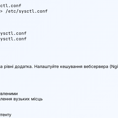
ctl.conf

> /etc/sysctl.conf

ysctl.conf

ysctl.conf

 рівні додатка. Налаштуйте кешування вебсервера (Ngi
овленими
влення вузьких місць
тенту