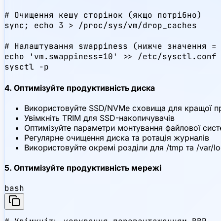
# Очищення кешу сторінок (якщо потрібно)

sync; echo 3 > /proc/sys/vm/drop_caches

# Налаштування swappiness (нижче значення = 
echo 'vm.swappiness=10' >> /etc/sysctl.conf

sysctl -p
4. Оптимізуйте продуктивність диска
Використовуйте SSD/NVMe сховища для кращої пр
Увімкніть TRIM для SSD-накопичувачів
Оптимізуйте параметри монтування файлової систе
Регулярне очищення диска та ротація журналів
Використовуйте окремі розділи для /tmp та /var/l
5. Оптимізуйте продуктивність мережі
bash