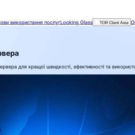
ови використання послуг
Looking Glass
О
TOR Client Area
рвера
сервера для кращої швидкості, ефективності та використ