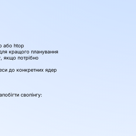
p або htop
) для кращого планування
, якщо потрібно
цеси до конкретних ядер
апобігти свопінгу: