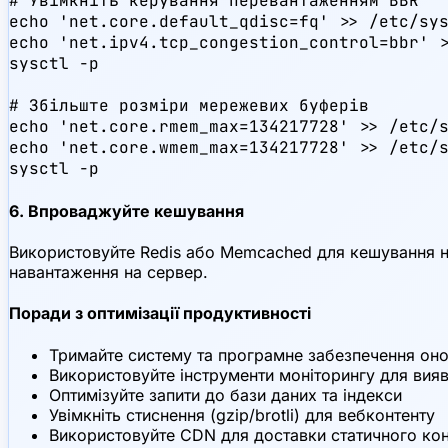
# Увімкніть керування перевантаженням BBR

echo 'net.core.default_qdisc=fq' >> /etc/sys
echo 'net.ipv4.tcp_congestion_control=bbr' >
sysctl -p

# Збільште розміри мережевих буферів

echo 'net.core.rmem_max=134217728' >> /etc/s
echo 'net.core.wmem_max=134217728' >> /etc/s
sysctl -p
6. Впроваджуйте кешування
Використовуйте Redis або Memcached для кешування на
навантаження на сервер.
Поради з оптимізації продуктивності
Тримайте систему та програмне забезпечення он
Використовуйте інструменти моніторингу для вия
Оптимізуйте запити до бази даних та індекси
Увімкніть стиснення (gzip/brotli) для вебконтенту
Використовуйте CDN для доставки статичного кон