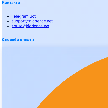
Контакти
Telegram Bot
support
@
hiddence.net
abuse
@
hiddence.net
Способи оплати