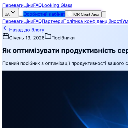
Переваги
Ціни
FAQ
Looking Glass
Особистий кабінет
UA
TOR Client Area
Переваги
Ціни
FAQ
Партнери
Політика конфіденційності
Ум
Назад до блогу
Січень 13, 2026
Посібники
Як оптимізувати продуктивність се
Повний посібник з оптимізації продуктивності вашого 