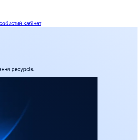
собистий кабінет
ання ресурсів.