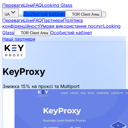
Переваги
Ціни
FAQ
Looking Glass
Особистий кабінет
UA
TOR Client Area
Переваги
Ціни
FAQ
Партнери
Політика
конфіденційності
Умови використання послуг
Looking
Glass
Особистий кабінет
TOR Client Area
Наші партнери
KeyProxy
Знижка 15% на проксі та Multiport