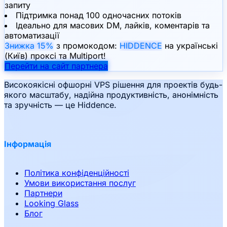
запиту
Підтримка понад 100 одночасних потоків
Ідеально для масових DM, лайків, коментарів та
автоматизації
Знижка 15%
з промокодом:
HIDDENCE
на українські
(Київ) проксі та Multiport!
Перейти на сайт партнера
Високоякісні офшорні VPS рішення для проектів будь-
якого масштабу, надійна продуктивність, анонімність
та зручність — це Hiddence.
Інформація
Політика конфіденційності
Умови використання послуг
Партнери
Looking Glass
Блог