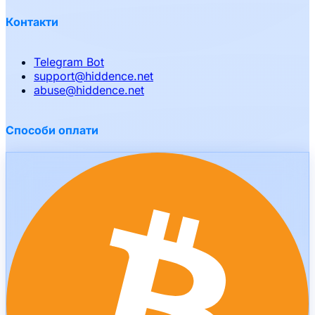
Контакти
Telegram Bot
support
@
hiddence.net
abuse
@
hiddence.net
Способи оплати