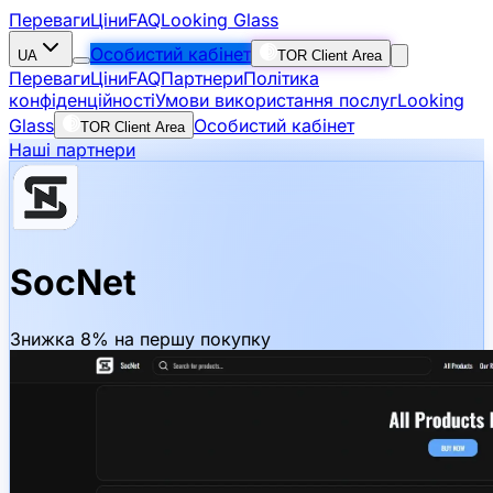
Переваги
Ціни
FAQ
Looking Glass
Особистий кабінет
UA
TOR Client Area
Переваги
Ціни
FAQ
Партнери
Політика
конфіденційності
Умови використання послуг
Looking
Glass
Особистий кабінет
TOR Client Area
Наші партнери
SocNet
Знижка 8% на першу покупку