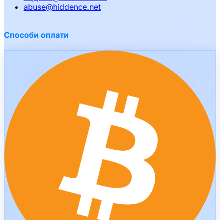
abuse
@
hiddence.net
Способи оплати