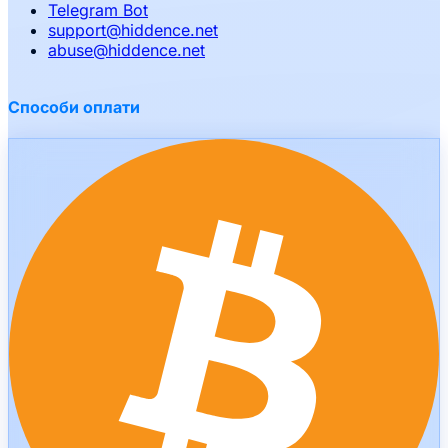
Telegram Bot
support
@
hiddence.net
abuse
@
hiddence.net
Способи оплати