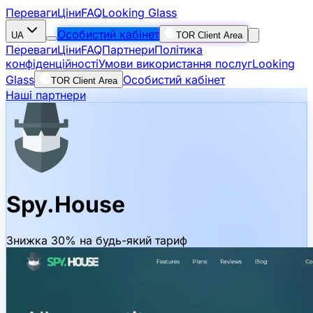
Переваги
Ціни
FAQ
Looking Glass
Особистий кабінет
UA
TOR Client Area
Переваги
Ціни
FAQ
Партнери
Політика
конфіденційності
Умови використання послуг
Looking
Glass
Особистий кабінет
TOR Client Area
Наші партнери
Spy.House
Знижка 30% на будь-який тариф