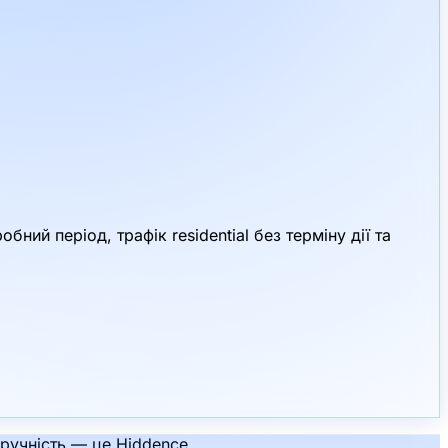
ний період, трафік residential без терміну дії та
зручність — це Hiddence.