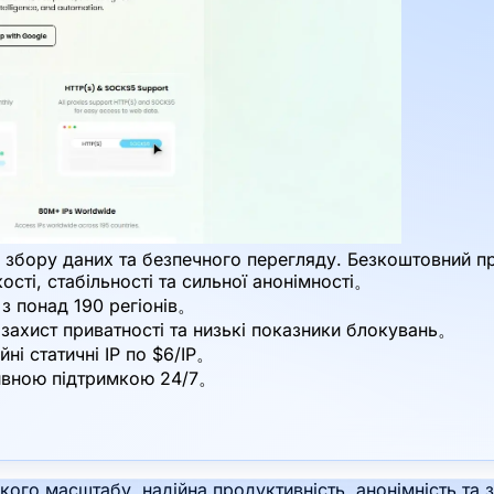
 збору даних та безпечного перегляду. Безкоштовний проб
кості, стабільності та сильної анонімності。
 з понад 190 регіонів。
 захист приватності та низькі показники блокувань。
йні статичні IP по $6/IP。
тивною підтримкою 24/7。
кого масштабу, надійна продуктивність, анонімність та 