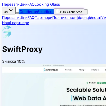
Переваги
Ціни
FAQ
Looking Glass
Особистий кабінет
UA
TOR Client Area
Переваги
Ціни
FAQ
Партнери
Політика конфіденційності
Ум
Наші партнери
SwiftProxy
Знижка 10%