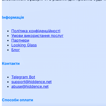
Інформація
Політика конфіденційності
Умови використання послуг
Партнери
Looking Glass
Блог
Контакти
Telegram Bot
support
@
hiddence.net
abuse
@
hiddence.net
Способи оплати